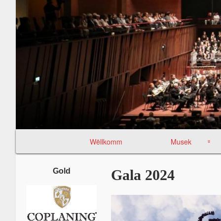
Primary
Wëllkomm
Musek
Navigation
Memberen
Gold
Gala 2024
JONK – Memberen
Comité