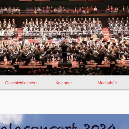
Geschichtleches
Kalenner
Mediathéik
100 Joer
Manifestatiounen
Kölsche Nacht
Fotoën
Concerten
Organisatiouns
Concert Cadeau
Video
Comité
E Mier vu Musek
Musik