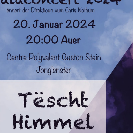
Spueneschen
Owend